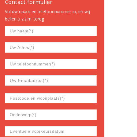
Contact formulier
Vul uw naam en telefoonnummer in, en wij
bellen u z.s.m. terug