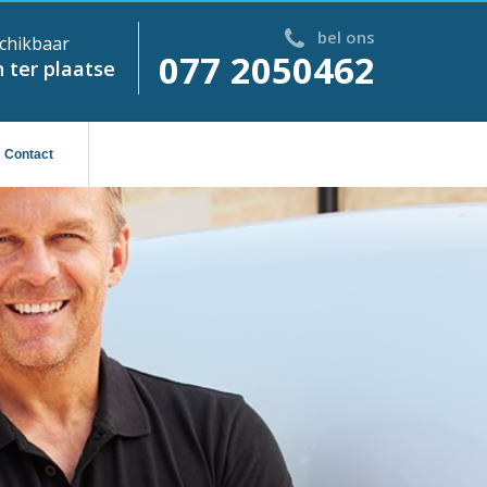
bel ons
chikbaar
077 2050462
 ter plaatse
Contact