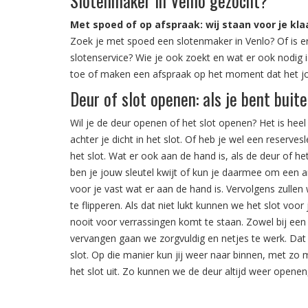
Slotenmaker in Venlo gezocht?
Met spoed of op afspraak: wij staan voor je kla
Zoek je met spoed een slotenmaker in Venlo? Of is er
slotenservice? Wie je ook zoekt en wat er ook nodig i
toe of maken een afspraak op het moment dat het jo
Deur of slot openen: als je bent buit
Wil je de deur openen of het slot openen? Het is heel 
achter je dicht in het slot. Of heb je wel een reserves
het slot. Wat er ook aan de hand is, als de deur of he
ben je jouw sleutel kwijt of kun je daarmee om een a
voor je vast wat er aan de hand is. Vervolgens zull
te flipperen. Als dat niet lukt kunnen we het slot vo
nooit voor verrassingen komt te staan. Zowel bij een 
vervangen gaan we zorgvuldig en netjes te werk. Dat
slot. Op die manier kun jij weer naar binnen, met zo 
het slot uit. Zo kunnen we de deur altijd weer openen