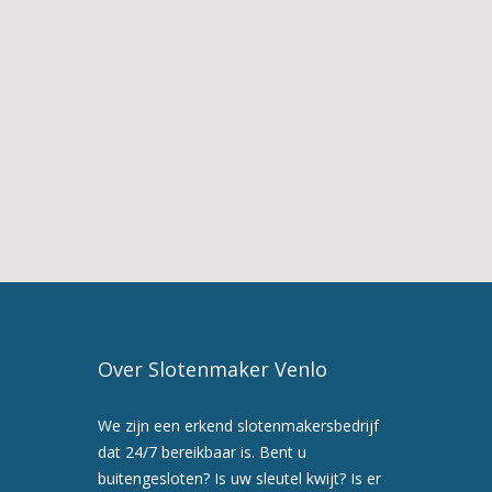
De
Diensten
van
Slotenmaker
Belfeld
3.
Slotenmaker
in
Belfeld
4.
Slotenmaker
Venlo
5.
Maak
Over Slotenmaker Venlo
nu
een
We zijn een erkend slotenmakersbedrijf
afspraak
dat 24/7 bereikbaar is. Bent u
voor
buitengesloten? Is uw sleutel kwijt? Is er