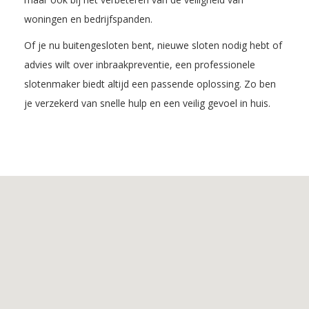
woningen en bedrijfspanden.
Of je nu buitengesloten bent, nieuwe sloten nodig hebt of
advies wilt over inbraakpreventie, een professionele
slotenmaker biedt altijd een passende oplossing. Zo ben
je verzekerd van snelle hulp en een veilig gevoel in huis.
Inhoudsopgave
1.
De
voordelen
van
Slotenmaker
Belfeld
2.