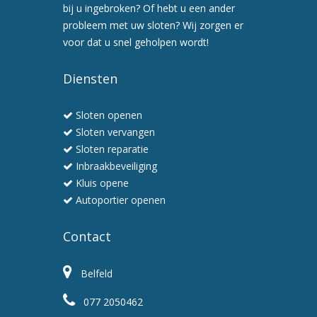
een
bij u ingebroken? Of hebt u een ander
preventiebezoek
probleem met uw sloten? Wij zorgen er
6.
voor dat u snel geholpen wordt!
Wij
werken
Diensten
snel
en
Sloten openen
professioneel
Sloten vervangen
Sloten reparatie
Inbraakbeveiliging
Kluis opene
Autoportier openen
Contact
Belfeld
077 2050462