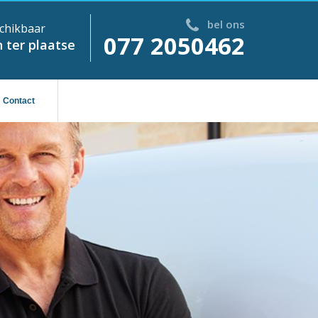
bel ons
chikbaar
077 2050462
 ter plaatse
Contact