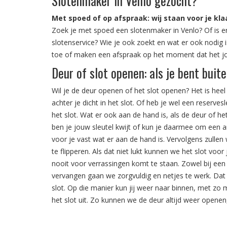
Slotenmaker in Venlo gezocht?
Met spoed of op afspraak: wij staan voor je kla
Zoek je met spoed een slotenmaker in Venlo? Of is er
slotenservice? Wie je ook zoekt en wat er ook nodig i
toe of maken een afspraak op het moment dat het jo
Deur of slot openen: als je bent buit
Wil je de deur openen of het slot openen? Het is heel 
achter je dicht in het slot. Of heb je wel een reserves
het slot. Wat er ook aan de hand is, als de deur of he
ben je jouw sleutel kwijt of kun je daarmee om een a
voor je vast wat er aan de hand is. Vervolgens zull
te flipperen. Als dat niet lukt kunnen we het slot vo
nooit voor verrassingen komt te staan. Zowel bij een 
vervangen gaan we zorgvuldig en netjes te werk. Dat
slot. Op die manier kun jij weer naar binnen, met zo 
het slot uit. Zo kunnen we de deur altijd weer openen