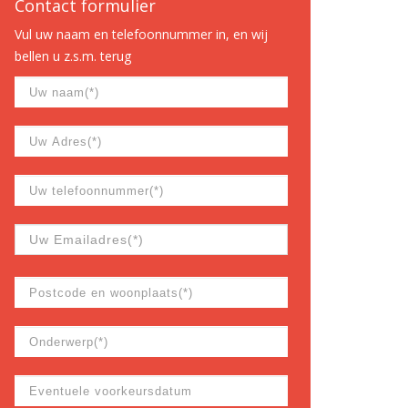
Contact formulier
Vul uw naam en telefoonnummer in, en wij
bellen u z.s.m. terug