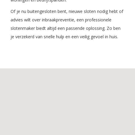
Of je nu buitengesloten bent, nieuwe sloten nodig hebt of
advies wilt over inbraakpreventie, een professionele
slotenmaker biedt altijd een passende oplossing. Zo ben
je verzekerd van snelle hulp en een veilig gevoel in huis.
Inhoudsopgave
1.
De
voordelen
van
Slotenmaker
Lomm
2.
De