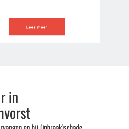
Lees meer
r in
nvorst
ervangen en bij (inbraak)schade