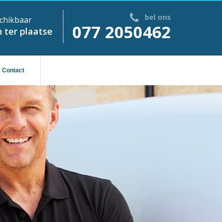
bel ons
chikbaar
077 2050462
 ter plaatse
Contact