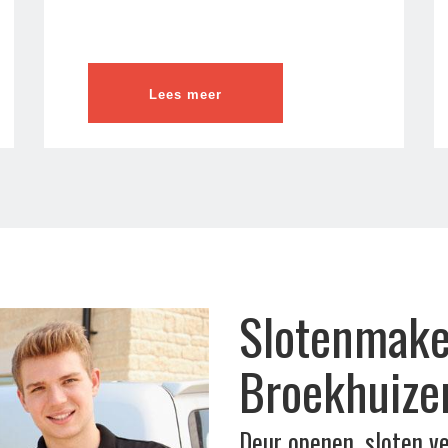
Lees meer
Slotenmake
Broekhuize
Deur openen, sloten v